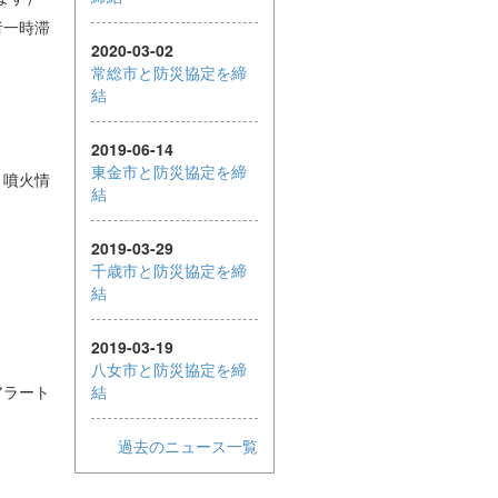
静岡県
者一時滞
2020-03-02
愛知県
常総市と防災協定を締
結
三重県
滋賀県
2019-06-14
東金市と防災協定を締
、噴火情
京都府
結
大阪府
2019-03-29
千歳市と防災協定を締
兵庫県
結
奈良県
2019-03-19
八女市と防災協定を締
和歌山県
アラート
結
鳥取県
過去のニュース一覧
島根県