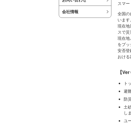
スマー
会社情報
全国の
います
現在地
スで災
現在地
をプッ
安否登
おける
【Ve
ト
避
防
土
し
ユ