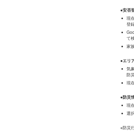
●安否
現
登
Go
て
家
●エリ
気
防
現
●防災
現
選
※防災