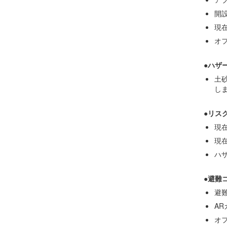
開
現
オ
●ハザ
土
し
●リス
現
現
ハ
●避難
避
A
オ