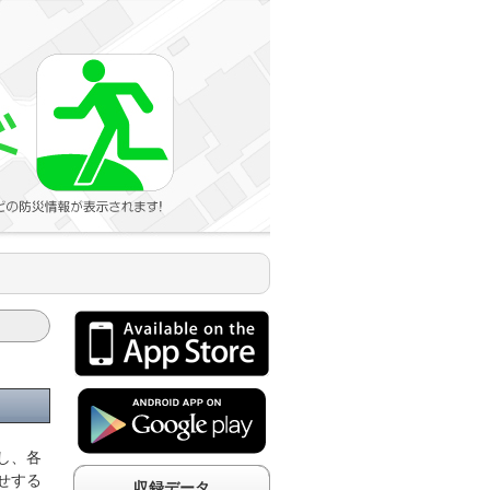
し、各
せする
収録データ