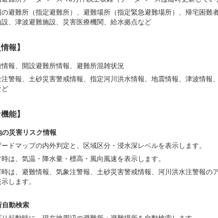
国の避難所（指定避難所）、避難場所（指定緊急避難場所）、帰宅困難
施設、津波避難施設、災害医療機関、給水拠点など
災情報】
難情報、開設避難所情報、避難所混雑状況
象注警報、土砂災害警戒情報、指定河川洪水情報、地震情報、津波情報
など
な機能】
地の災害リスク情報
ザードマップの内外判定と、区域区分・浸水深レベルを表示します。
常時は、気温・降水量・標高・風向風速を表示します。
害時は、避難情報、気象注警報、土砂災害警戒情報、河川洪水注警報の
表示します。
所自動検索
プリ起動時に、現在地周辺の避難所・避難場所を自動検索します。