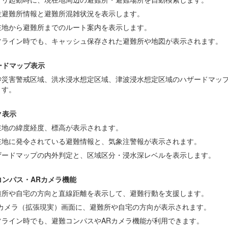
設避難所情報と避難所混雑状況を表示します。
在地から避難所までのルート案内を表示します。
フライン時でも、キャッシュ保存された避難所や地図が表示されます。
ードマップ表示
砂災害警戒区域、洪水浸水想定区域、津波浸水想定区域のハザードマッ
ます。
ク表示
在地の緯度経度、標高が表示されます。
在地に発令されている避難情報と、気象注警報が表示されます。
ザードマップの内外判定と、区域区分・浸水深レベルを表示します。
コンパス・ARカメラ機能
難所や自宅の方向と直線距離を表示して、避難行動を支援します。
Rカメラ（拡張現実）画面に、避難所や自宅の方向が表示されます。
フライン時でも、避難コンパスやARカメラ機能が利用できます。