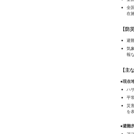
全
在
【防
避
気
報
【主
●現在
ハ
平
災
を
●避難
ア