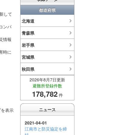
都道府県
新して
北海道
コンパ
青森県
災情報
岩手県
害時に
宮城県
秋田県
2026年8月7日
更新
山形県
避難所登録件数
178,782
福島県
件
茨城県
ニュース
プを表示
栃木県
2021-04-01
江南市と防災協定を締
群馬県
結