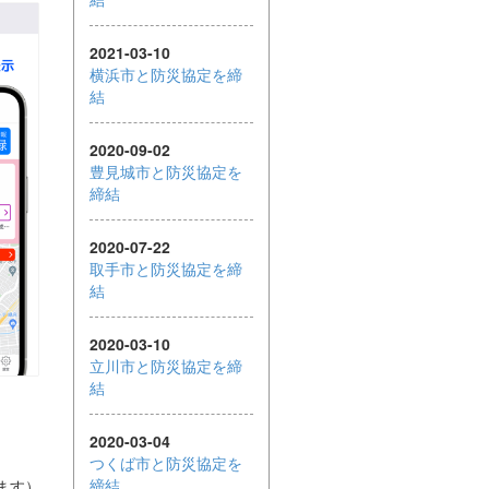
埼玉県
2021-03-10
千葉県
横浜市と防災協定を締
結
東京都
2020-09-02
神奈川県
豊見城市と防災協定を
締結
新潟県
富山県
2020-07-22
取手市と防災協定を締
石川県
結
福井県
2020-03-10
立川市と防災協定を締
山梨県
結
長野県
2020-03-04
岐阜県
つくば市と防災協定を
締結
ます）