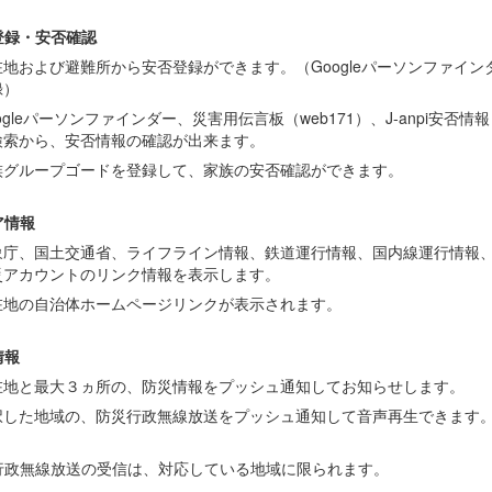
登録・安否確認
在地および避難所から安否登録ができます。（Googleパーソンファイン
録）
ogleパーソンファインダー、災害用伝言板（web171）、J-anpi安否情
検索から、安否情報の確認が出来ます。
族グループゴードを登録して、家族の安否確認ができます。
ア情報
象庁、国土交通省、ライフライン情報、鉄道運行情報、国内線運行情報、Twi
災アカウントのリンク情報を表示します。
在地の自治体ホームページリンクが表示されます。
情報
在地と最大３ヵ所の、防災情報をプッシュ通知してお知らせします。
択した地域の、防災行政無線放送をプッシュ通知して音声再生できます
行政無線放送の受信は、対応している地域に限られます。