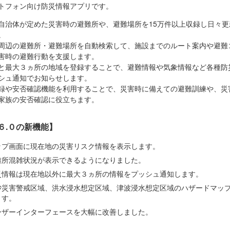
トフォン向け防災情報アプリです。
自治体が定めた災害時の避難所や、避難場所を15万件以上収録し日々更
。
周辺の避難所・避難場所を自動検索して、施設までのルート案内や避難
害時の避難行動を支援します。
と最大３ヵ所の地域を登録することで、避難情報や気象情報など各種防
シュ通知でお知らせします。
録や安否確認機能を利用することで、災害時に備えての避難訓練や、災
家族の安否確認に役立ちます。
r６.０の新機能】
ップ画面に現在地の災害リスク情報を表示します。
難所混雑状況が表示できるようになりました。
災情報は現在地以外に最大３ヵ所の情報をプッシュ通知します。
砂災害警戒区域、洪水浸水想定区域、津波浸水想定区域のハザードマッ
ます。
ーザーインターフェースを大幅に改善しました。